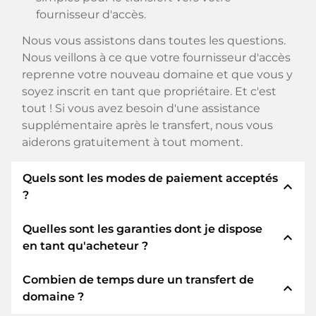
fournisseur d'accès.
Nous vous assistons dans toutes les questions.
Nous veillons à ce que votre fournisseur d'accès
reprenne votre nouveau domaine et que vous y
soyez inscrit en tant que propriétaire. Et c'est
tout ! Si vous avez besoin d'une assistance
supplémentaire après le transfert, nous vous
aiderons gratuitement à tout moment.
Quels sont les modes de paiement acceptés
expand_less
?
Quelles sont les garanties dont je dispose
Nous utilisons SEPA comme paiement anticipé
expand_less
en tant qu'acheteur ?
et utilisons STRIPE comme prestataire de
services de paiement pour les modes de
Combien de temps dure un transfert de
paiement disponibles tels que : Cartes de crédit,
En tant qu'acheteur, nous vous garantissons
expand_less
domaine ?
PayPal, Klarna, ApplePay, GooglePay, Alipay ou
toujours les sécurités suivantes. Nous nous en
fournisseurs locaux.
portons garants avec notre nomn: